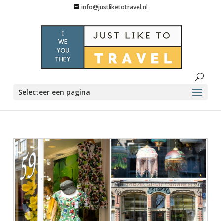
info@justliketotravel.nl
Selecteer een pagina