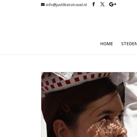
info@justliketotravel.nl
HOME
STEDEN