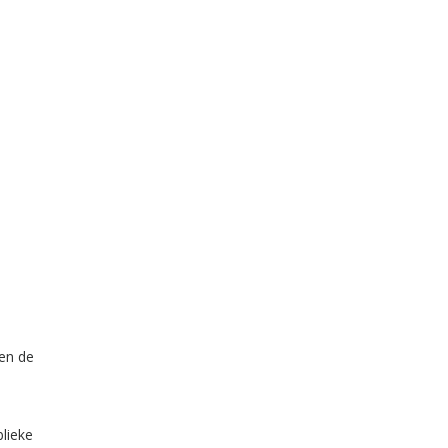
 en de
blieke