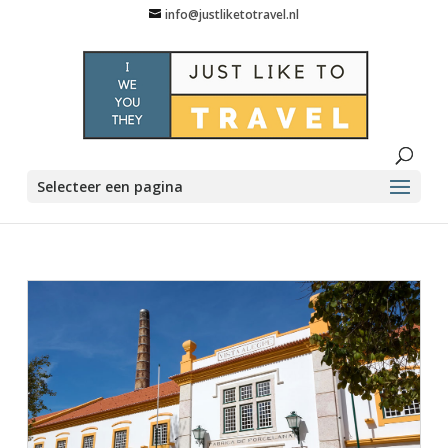
info@justliketotravel.nl
Selecteer een pagina