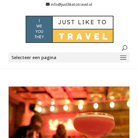
info@justliketotravel.nl
Selecteer een pagina