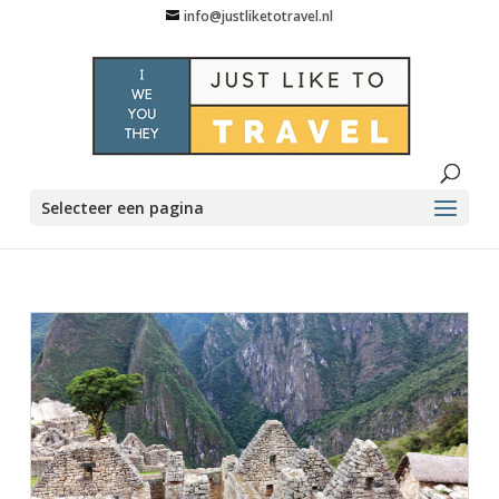
info@justliketotravel.nl
Selecteer een pagina