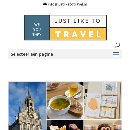
info@justliketotravel.nl
Selecteer een pagina