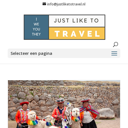
info@justliketotravel.nl
Selecteer een pagina