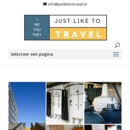
info@justliketotravel.nl
Selecteer een pagina