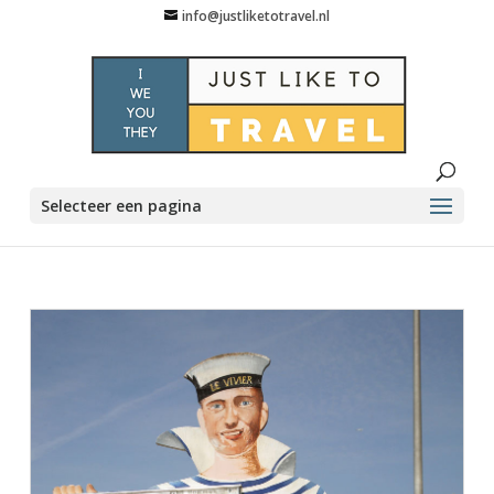
info@justliketotravel.nl
Selecteer een pagina