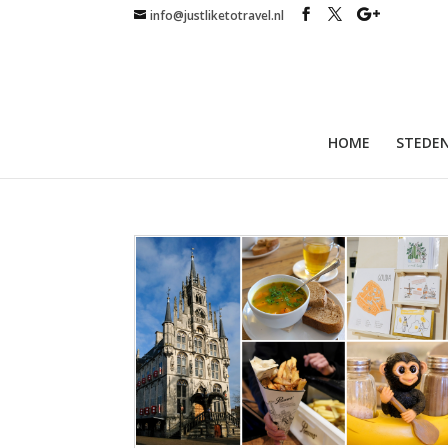
info@justliketotravel.nl
HOME
STEDEN