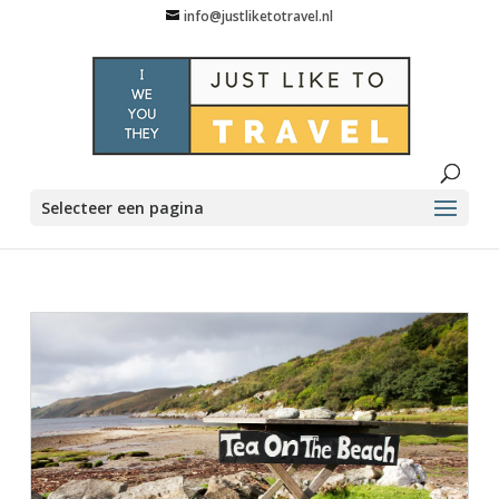
info@justliketotravel.nl
Selecteer een pagina