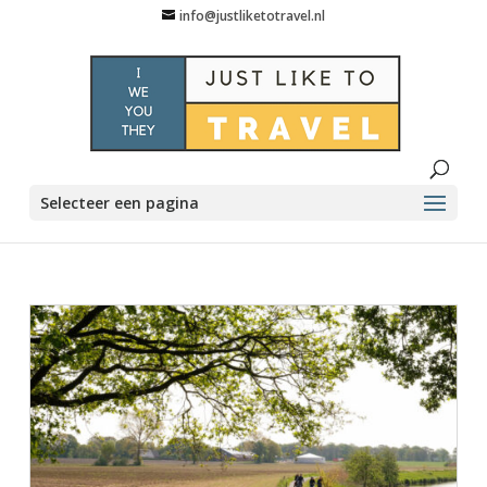
info@justliketotravel.nl
Selecteer een pagina