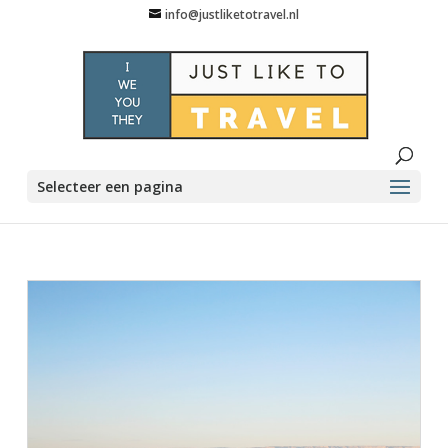
info@justliketotravel.nl
Selecteer een pagina