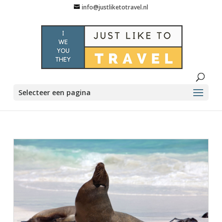
info@justliketotravel.nl
Selecteer een pagina