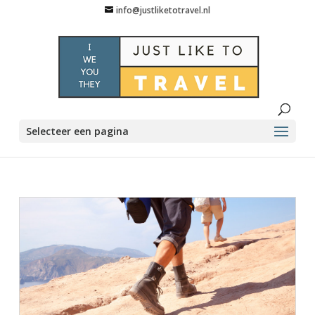
info@justliketotravel.nl
Selecteer een pagina