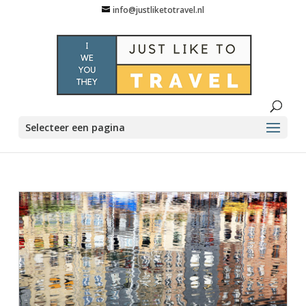
info@justliketotravel.nl
Selecteer een pagina