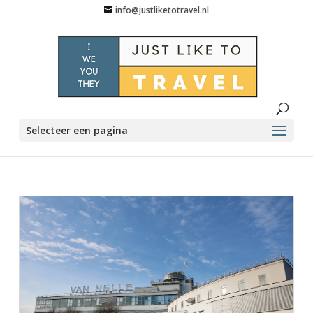
info@justliketotravel.nl
Selecteer een pagina