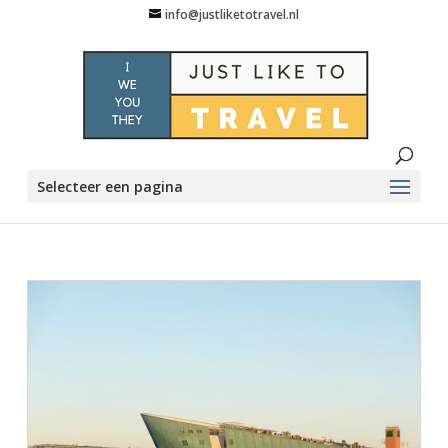
info@justliketotravel.nl
Selecteer een pagina