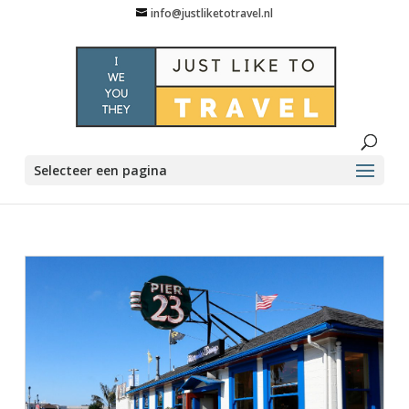
info@justliketotravel.nl
Selecteer een pagina