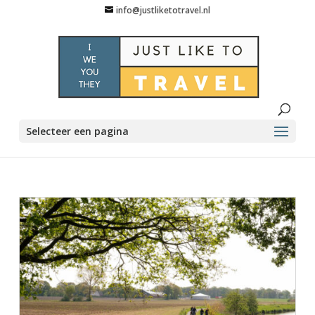
info@justliketotravel.nl
Selecteer een pagina