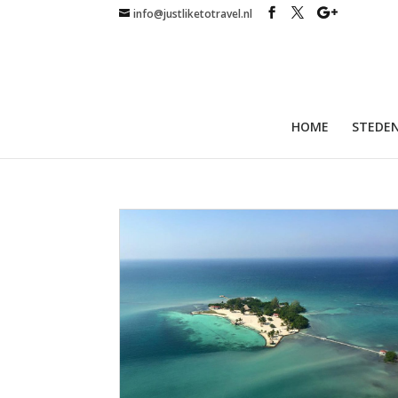
info@justliketotravel.nl
HOME
STEDEN