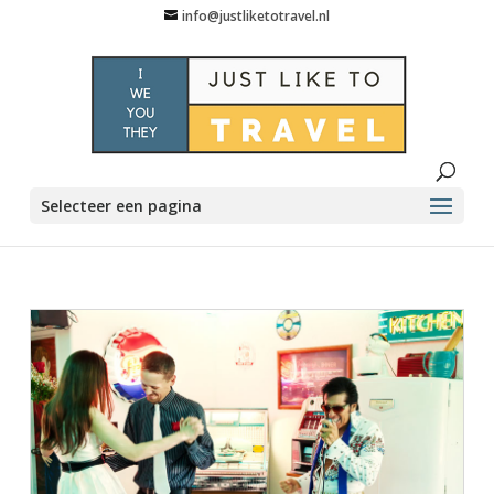
info@justliketotravel.nl
Selecteer een pagina