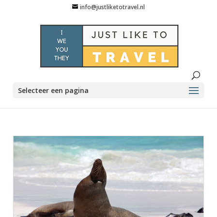
info@justliketotravel.nl
Selecteer een pagina