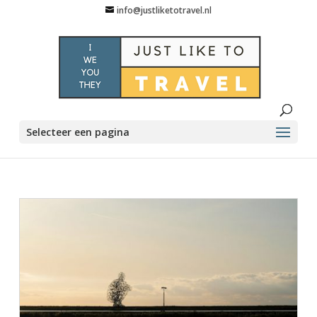
info@justliketotravel.nl
Selecteer een pagina