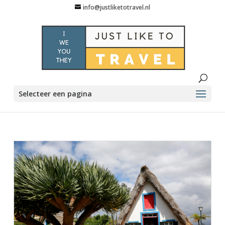
info@justliketotravel.nl
Selecteer een pagina