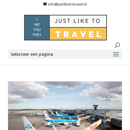
info@justliketotravel.nl
Selecteer een pagina