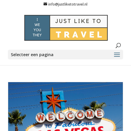
info@justliketotravel.nl
Selecteer een pagina