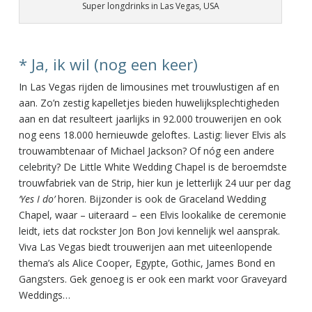
Super longdrinks in Las Vegas, USA
* Ja, ik wil (nog een keer)
In Las Vegas rijden de limousines met trouwlustigen af en
aan. Zo’n zestig kapelletjes bieden huwelijksplechtigheden
aan en dat resulteert jaarlijks in 92.000 trouwerijen en ook
nog eens 18.000 hernieuwde geloftes. Lastig: liever Elvis als
trouwambtenaar of Michael Jackson? Of nóg een andere
celebrity? De Little White Wedding Chapel is de beroemdste
trouwfabriek van de Strip, hier kun je letterlijk 24 uur per dag
‘Yes I do’
horen. Bijzonder is ook de Graceland Wedding
Chapel, waar – uiteraard – een Elvis lookalike de ceremonie
leidt, iets dat rockster Jon Bon Jovi kennelijk wel aansprak.
Viva Las Vegas biedt trouwerijen aan met uiteenlopende
thema’s als Alice Cooper, Egypte, Gothic, James Bond en
Gangsters. Gek genoeg is er ook een markt voor Graveyard
Weddings…