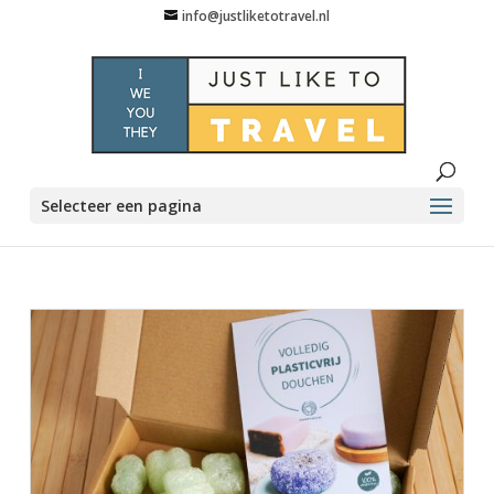
info@justliketotravel.nl
Selecteer een pagina