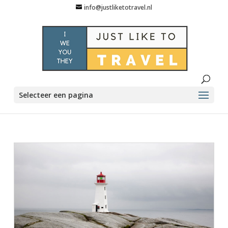
info@justliketotravel.nl
Selecteer een pagina