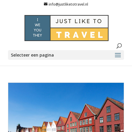
info@justliketotravel.nl
Selecteer een pagina