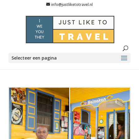
info@justliketotravel.nl
Selecteer een pagina