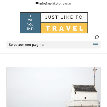
info@justliketotravel.nl
Selecteer een pagina