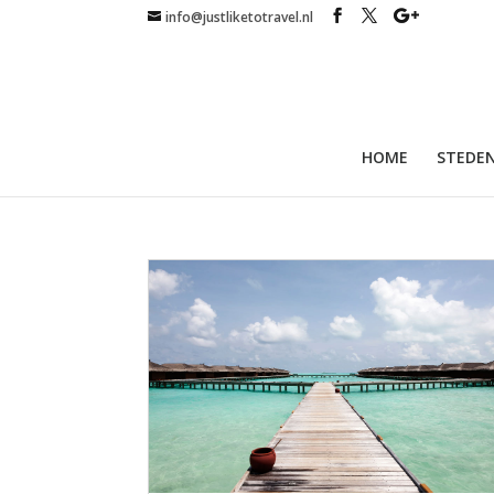
info@justliketotravel.nl
HOME
STEDEN