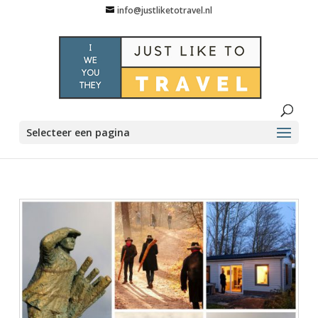
info@justliketotravel.nl
Selecteer een pagina