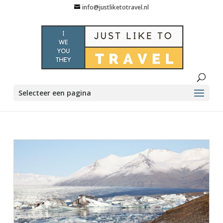
info@justliketotravel.nl
Selecteer een pagina