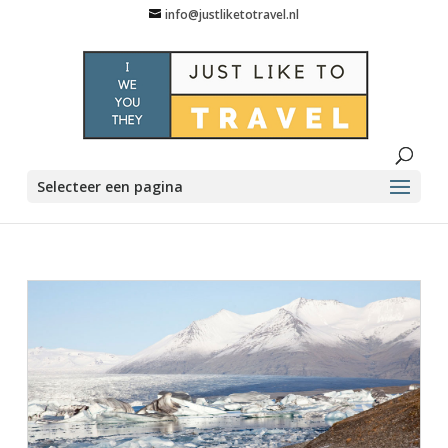
info@justliketotravel.nl
Selecteer een pagina