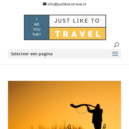
info@justliketotravel.nl
Selecteer een pagina