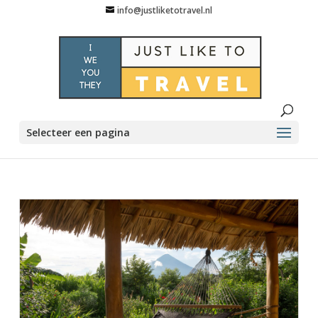
info@justliketotravel.nl
Selecteer een pagina