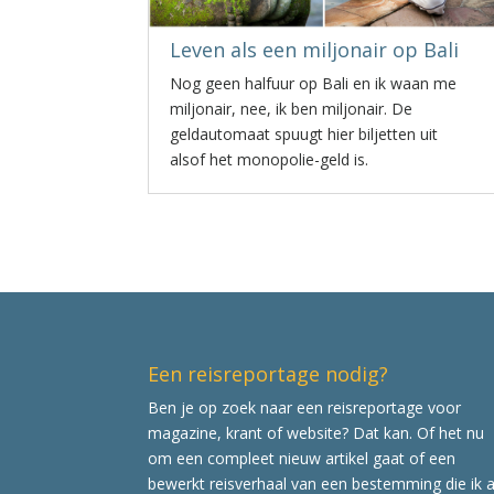
Leven als een miljonair op Bali
Nog geen halfuur op Bali en ik waan me
miljonair, nee, ik ben miljonair. De
geldautomaat spuugt hier biljetten uit
alsof het monopolie-geld is.
Een reisreportage nodig?
Ben je op zoek naar een reisreportage voor
magazine, krant of website? Dat kan. Of het nu
om een compleet nieuw artikel gaat of een
bewerkt reisverhaal van een bestemming die ik a