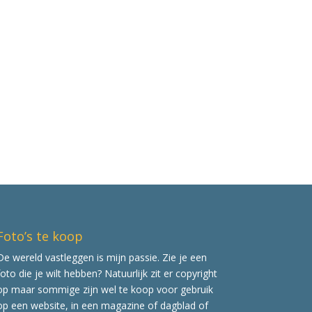
Foto’s te koop
De wereld vastleggen is mijn passie. Zie je een
foto die je wilt hebben? Natuurlijk zit er copyright
op maar sommige zijn wel te koop voor gebruik
op een website, in een magazine of dagblad of