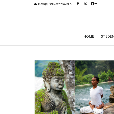
info@justliketotravel.nl
HOME
STEDEN