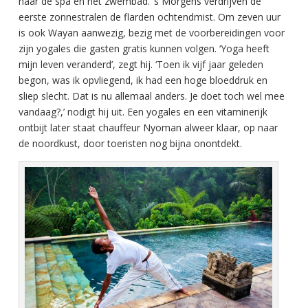
naar de spa en het zwembad. ’s Morgens verdrijven de
eerste zonnestralen de flarden ochtendmist. Om zeven uur
is ook Wayan aanwezig, bezig met de voorbereidingen voor
zijn yogales die gasten gratis kunnen volgen. ‘Yoga heeft
mijn leven veranderd’, zegt hij. ‘Toen ik vijf jaar geleden
begon, was ik opvliegend, ik had een hoge bloeddruk en
sliep slecht. Dat is nu allemaal anders. Je doet toch wel mee
vandaag?,’ nodigt hij uit. Een yogales en een vitaminerijk
ontbijt later staat chauffeur Nyoman alweer klaar, op naar
de noordkust, door toeristen nog bijna onontdekt.