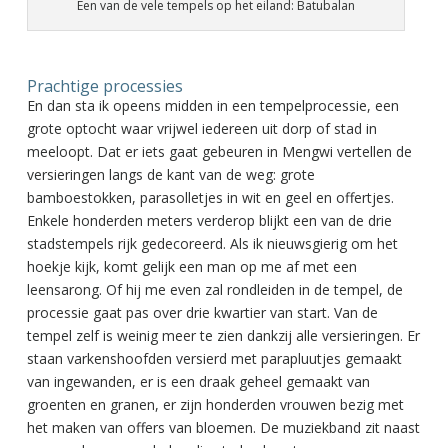
Een van de vele tempels op het eiland: Batubalan
Prachtige processies
En dan sta ik opeens midden in een tempelprocessie, een
grote optocht waar vrijwel iedereen uit dorp of stad in
meeloopt. Dat er iets gaat gebeuren in Mengwi vertellen de
versieringen langs de kant van de weg: grote
bamboestokken, parasolletjes in wit en geel en offertjes.
Enkele honderden meters verderop blijkt een van de drie
stadstempels rijk gedecoreerd. Als ik nieuwsgierig om het
hoekje kijk, komt gelijk een man op me af met een
leensarong. Of hij me even zal rondleiden in de tempel, de
processie gaat pas over drie kwartier van start. Van de
tempel zelf is weinig meer te zien dankzij alle versieringen. Er
staan varkenshoofden versierd met parapluutjes gemaakt
van ingewanden, er is een draak geheel gemaakt van
groenten en granen, er zijn honderden vrouwen bezig met
het maken van offers van bloemen. De muziekband zit naast