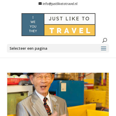
info@justliketotravel.nl
Selecteer een pagina