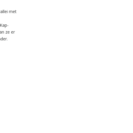
allei met
e
 Kap-
an ze er
nder.