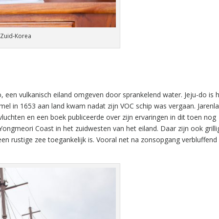
, Zuid-Korea
-do, een vulkanisch eiland omgeven door sprankelend water. Jeju-do is h
el in 1653 aan land kwam nadat zijn VOC schip was vergaan. Jarenl
e vluchten en een boek publiceerde over zijn ervaringen in dit toen nog
 Yongmeori Coast in het zuidwesten van het eiland. Daar zijn ook grillig
een rustige zee toegankelijk is. Vooral net na zonsopgang verbluffend