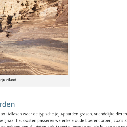
 Jeju-eiland
arden
aan Hallasan waar de typische Jeju-paarden grazen, vriendelijke dieren
 weg naar het oosten passeren we enkele oude boerendorpen, zoals
en en hebben een dik rieten dak. Meestal vormen enkele huizen een so