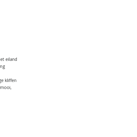
et eiland
ang
e kliffen
 mooi,