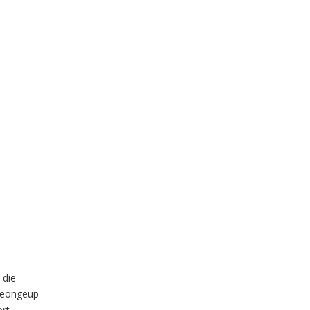
 die
 Seongeup
ort