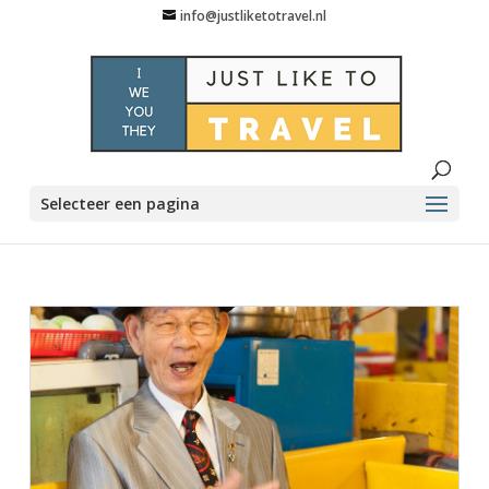
info@justliketotravel.nl
Selecteer een pagina