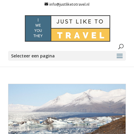
info@justliketotravel.nl
Selecteer een pagina