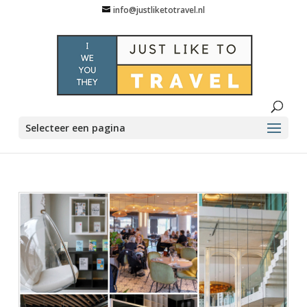
info@justliketotravel.nl
Selecteer een pagina