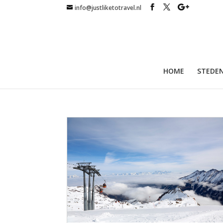
info@justliketotravel.nl
HOME
STEDEN