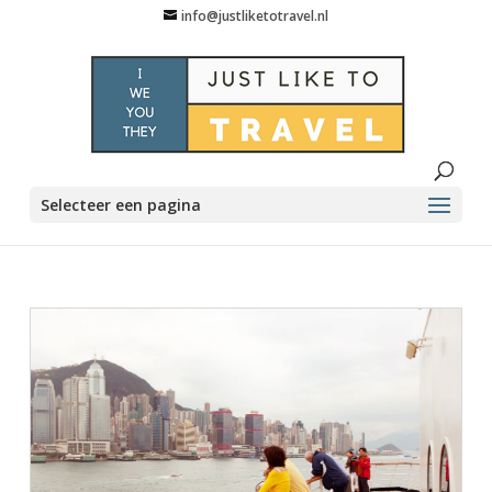
info@justliketotravel.nl
Selecteer een pagina