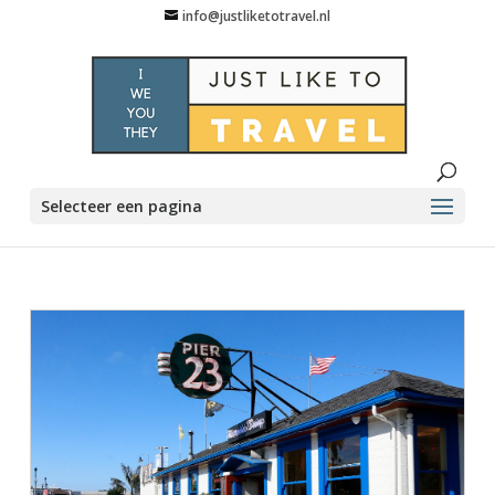
info@justliketotravel.nl
Selecteer een pagina